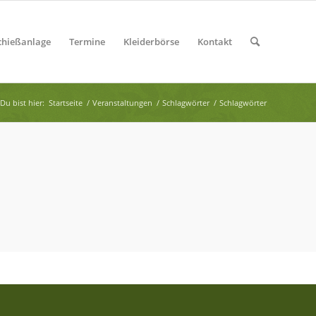
chießanlage
Termine
Kleiderbörse
Kontakt
Du bist hier:
Startseite
/
Veranstaltungen
/
Schlagwörter
/
Schlagwörter