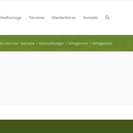
chießanlage
Termine
Kleiderbörse
Kontakt
Du bist hier:
Startseite
/
Veranstaltungen
/
Schlagwörter
/
Schlagwörter