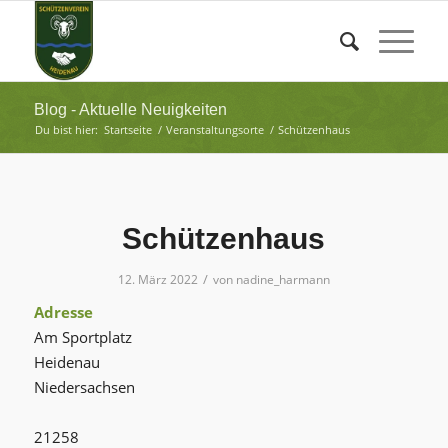
Blog - Aktuelle Neuigkeiten
Du bist hier:
Startseite
/
Veranstaltungsorte
/
Schützenhaus
Schützenhaus
/
12. März 2022
von
nadine_harmann
Adresse
Am Sportplatz
Heidenau
Niedersachsen
21258