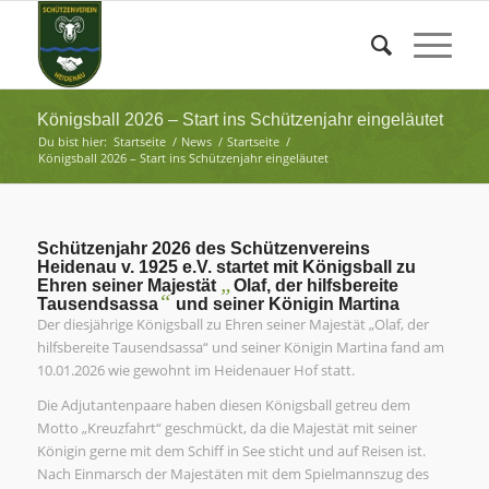
Königsball 2026 – Start ins Schützenjahr eingeläutet
Du bist hier:
Startseite
/
News
/
Startseite
/
Königsball 2026 – Start ins Schützenjahr eingeläutet
Schützenjahr 2026 des Schützenvereins
Heidenau v. 1925 e.V. startet mit Königsball zu
„
Ehren seiner Majestät
Olaf, der hilfsbereite
“
Tausendsassa
und seiner Königin Martina
Der diesjährige Königsball zu Ehren seiner Majestät „Olaf, der
hilfsbereite Tausendsassa“ und seiner Königin Martina fand am
10.01.2026 wie gewohnt im Heidenauer Hof statt.
Die Adjutantenpaare haben diesen Königsball getreu dem
Motto „Kreuzfahrt“ geschmückt, da die Majestät mit seiner
Königin gerne mit dem Schiff in See sticht und auf Reisen ist.
Nach Einmarsch der Majestäten mit dem Spielmannszug des