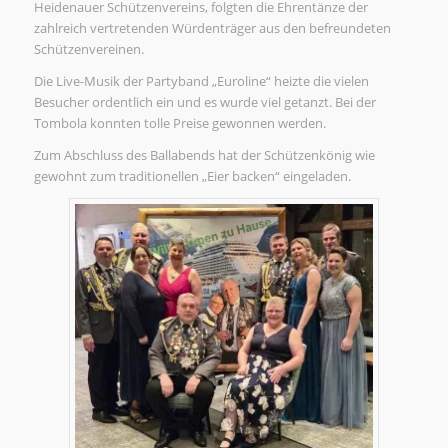
Heidenauer Schützenvereins, folgten die Ehrentänze der
zahlreich vertretenden Würdenträger aus den befreundeten
Schützenvereinen.
Die Live-Musik der Partyband „Euroline“ heizte die vielen
Besucher ordentlich ein und es wurde viel getanzt. Bei der
Tombola konnten tolle Preise gewonnen werden.
Zum Abschluss des Ballabends hat der Schützenkönig wie
gewohnt zum traditionellen „Eier backen“ eingeladen.