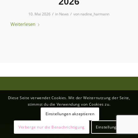
2026
/
/
10. Mai 2026
in
News
von
nadine_harmann
Weiterlesen
Diese Seite verwendet Cookies. Mit der Weiternutzung der Seite,
stimmst du die Verwendung von Cookies zu.
Einstellungen akzeptieren
Verberge nur die Benachrichtigung
Einstellungen