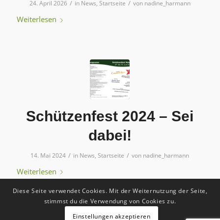
/
/
24. April 2026
in
News
,
Startseite
von
nadine_harmann
Weiterlesen
Schützenfest 2024 – Sei
dabei!
/
/
14. Mai 2024
in
News
,
Startseite
von
nadine_harmann
Weiterlesen
Diese Seite verwendet Cookies. Mit der Weiternutzung der Seite,
stimmst du die Verwendung von Cookies zu.
Einstellungen akzeptieren